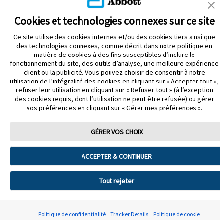
Cookies et technologies connexes sur ce site
Énoncé d’accessibilité
À propos d’Abbott
Nous joindre
Ce site utilise des cookies internes et/ou des cookies tiers ainsi que
des technologies connexes, comme décrit dans notre politique en
Politique de confidentialité
Modalités d’utilisation
matière de cookies à des fins susceptibles d’inclure le
Préférences de cookies
fonctionnement du site, des outils d’analyse, une meilleure expérience
client ou la publicité. Vous pouvez choisir de consentir à notre
utilisation de l’intégralité des cookies en cliquant sur « Accepter tout »,
© 2026 Abbott
refuser leur utilisation en cliquant sur « Refuser tout » (à l’exception
Le boîtier du capteur, FreeStyle, Libre et les marques connexes
des cookies requis, dont l’utilisation ne peut être refusée) ou gérer
appartiennent à Abbott. Les images des produits ne servent qu’à des fins de
vos préférences en cliquant sur « Gérer mes préférences ».
présentation. Les autres marques de commerce appartiennent à leur
propriétaire respectif.
ADC-64590-F v10.0
GÉRER VOS CHOIX
ACCEPTER & CONTINUER
Tout rejeter
Politique de confidentialité
Tracker Details
Politique de cookie