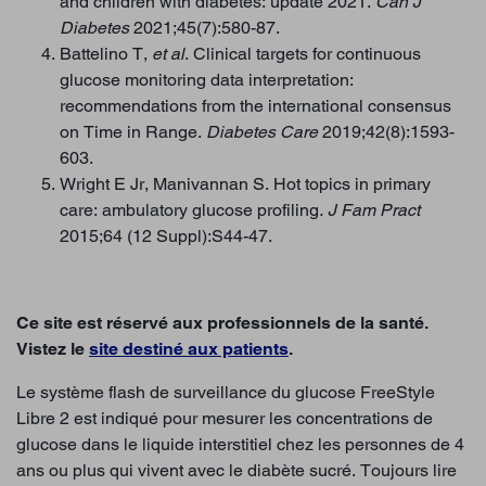
and children with diabetes: update 2021.
Can J
Diabetes
2021;45(7):580-87.
Battelino T,
et al
. Clinical targets for continuous
glucose monitoring data interpretation:
recommendations from the international consensus
on Time in Range.
Diabetes Care
2019;42(8):1593-
603.
Wright E Jr, Manivannan S. Hot topics in primary
care: ambulatory glucose profiling
. J Fam Pract
2015;64 (12 Suppl):S44-47.
Ce site est réservé aux professionnels de la santé.
Vistez le
site destiné aux patients
.
Le système flash de surveillance du glucose FreeStyle
Libre 2 est indiqué pour mesurer les concentrations de
glucose dans le liquide interstitiel chez les personnes de 4
ans ou plus qui vivent avec le diabète sucré. Toujours lire